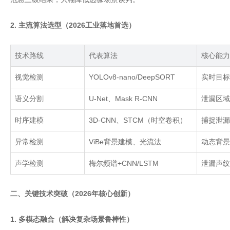
2. 主流算法选型（2026工业落地首选）
技术路线
代表算法
核心能力
视觉检测
YOLOv8-nano/DeepSORT
实时目标
语义分割
U-Net
、
Mask R-CNN
泄漏区域
时序建模
3D-CNN
、
STCM
（时空卷积）
捕捉泄漏
异常检测
ViBe
背景建模、光流法
动态背景
声学检测
梅尔频谱
+CNN/LSTM
泄漏声纹
二、关键技术突破（2026年核心创新）
1. 多模态融合（解决复杂场景鲁棒性）