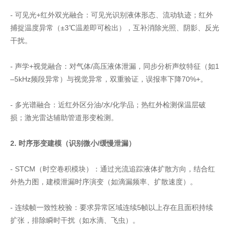
- 可见光+红外双光融合：可见光识别液体形态、流动轨迹；红外
捕捉温度异常（±3℃温差即可检出），互补消除光照、阴影、反光
干扰。
- 声学+视觉融合：对气体/高压液体泄漏，同步分析声纹特征（如1
–5kHz频段异常）与视觉异常，双重验证，误报率下降70%+。
- 多光谱融合：近红外区分油/水/化学品；热红外检测保温层破
损；激光雷达辅助管道形变检测。
2. 时序形变建模（识别微小/缓慢泄漏）
- STCM（时空卷积模块）：通过光流追踪液体扩散方向，结合红
外热力图，建模泄漏时序演变（如滴漏频率、扩散速度）。
- 连续帧一致性校验：要求异常区域连续5帧以上存在且面积持续
扩张，排除瞬时干扰（如水滴、飞虫）。