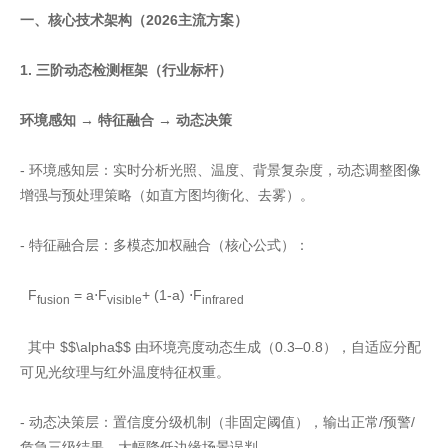
一、核心技术架构（2026主流方案）
1. 三阶动态检测框架（行业标杆）
环境感知 → 特征融合 → 动态决策
- 环境感知层：实时分析光照、温度、背景复杂度，动态调整图像
增强与预处理策略（如直方图均衡化、去雾）。
- 特征融合层：多模态加权融合（核心公式）：
F
= a⋅F
+ (1-a) ⋅F
fusion
visible
infrared
其中 $$\alpha$$ 由环境亮度动态生成（0.3–0.8），自适应分配
可见光纹理与红外温度特征权重。
- 动态决策层：置信度分级机制（非固定阈值），输出正常/预警/
危急三级结果，大幅降低边缘场景误判。