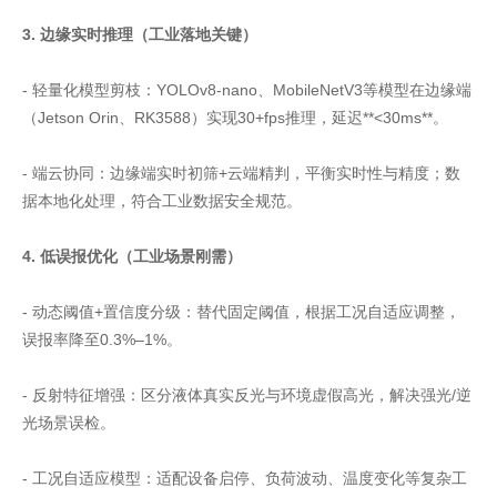
3. 边缘实时推理（工业落地关键）
- 轻量化模型剪枝：YOLOv8-nano、MobileNetV3等模型在边缘端
（Jetson Orin、RK3588）实现30+fps推理，延迟**<30ms**。
- 端云协同：边缘端实时初筛+云端精判，平衡实时性与精度；数
据本地化处理，符合工业数据安全规范。
4. 低误报优化（工业场景刚需）
- 动态阈值+置信度分级：替代固定阈值，根据工况自适应调整，
误报率降至0.3%–1%。
- 反射特征增强：区分液体真实反光与环境虚假高光，解决强光/逆
光场景误检。
- 工况自适应模型：适配设备启停、负荷波动、温度变化等复杂工