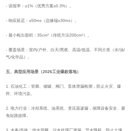
- 误报率：≤1%（优秀方案≤0.3%）。
- 响应延迟：≤50ms（边缘端≤30ms）。
- 最小检出面积：35cm²（传统方法200cm²）。
- 覆盖场景：室内/户外、白天/黑夜、高温/低温、不同介质（水/油/
气/化学品）。
五、典型应用场景（2026工业爆款落地）
1. 石油化工：管廊、储罐、阀门、泵体泄漏检测，防止火灾、爆
炸、环境污染。
2. 电力行业：冷却系统、油系统、变压器渗漏，保障设备安全、避
免短路故障。
3. 水务/市政：供水管网、污水处理厂泄漏，节水降耗、防止土壤