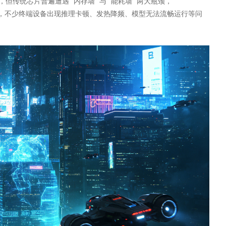
统芯片普遍遭遇 “内存墙” 与 “能耗墙” 两大瓶颈，
苛要求，不少终端设备出现推理卡顿、发热降频、模型无法流畅运行等问