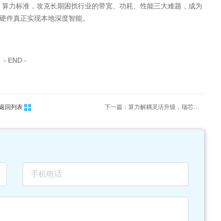
 AI 算力标准，攻克长期困扰行业的带宽、功耗、性能三大难题，成为
智能硬件真正实现本地深度智能。
- END -
返回列表
下一篇：算力解耦灵活升级，瑞芯微 RK182X 主控 + 协处理器双架构重塑 AIoT 研发模式