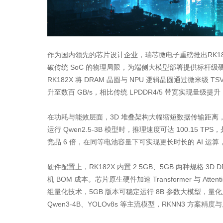
作为国内领先的芯片设计企业，瑞芯微电子重磅推出RK182
破传统 SoC 的物理局限，为端侧大模型部署提供标杆级
RK182X 将 DRAM 晶圆与 NPU 逻辑晶圆通过微米
升至数百 GB/s，相比传统 LPDDR4/5 带宽实现量级
在功耗与能效层面，3D 堆叠架构大幅缩短数据传输距离，让
运行 Qwen2.5-3B 模型时，推理速度可达 100.15 T
竞品 6 倍，在同等电池容量下可实现更长时长的 AI 
硬件配置上，RK182X 内置 2.5GB、5GB 两种规格 
机 BOM 成本。芯片原生硬件加速 Transformer 与 At
组量化技术，5GB 版本可稳定运行 8B 参数大模型，量
Qwen3-4B、YOLOv8s 等主流模型，RKNN3 方案