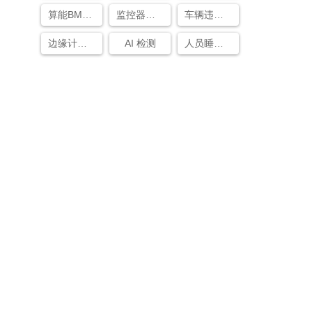
算能BM1688 AI边缘盒子
监控器徘徊检测是什么意思
车辆违章逆行检测方法
边缘计算平台盒子
AI 检测
人员睡岗检测