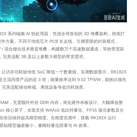
X 系列端侧 AI 协处理器，凭借全球首创的 3D 堆叠架构，彻底打
硬件方案。不同于传统芯片 PCB 长走线、引脚受限的封装模式，
级 TSV / 混合键合技术垂直堆叠，构建数万个高速数据通道，等效带宽跃
提升，完美适配 3B 及以上参数大模型的带宽需求。
访存功耗较传统 SoC 降低一个数量级。实测数据显示，RK182X
PS，是主流同类产品的近 3 倍；能量效率达到 9.02 TPS/W，能效比领先
运算，完美适配移动终端、离线设备等低功耗场景。
3D DRAM，无需额外外挂 DDR 内存，简化硬件布板设计、大幅降低整
tention 核心算子，全面支持 W4A16 低比特量化、FP16 激活参数及分
化后依旧保持超高模型精度。在精度实测中，搭载 RK182X 运行
精度与原始模型偏差极小，兼顾轻量化部署与 AI 效果。