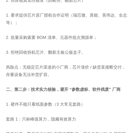
2. 供应链真实性核查（防断供、翻新芯片）
1. 要求提供芯片原厂授权合作证明（瑞芯微、算能、英伟达、全志
等）；
2. 批量采购索要 BOM 清单、元器件批次溯源单；
3. 拒绝回收拆机芯片、翻新主板公版盒子。
风险点：无稳定芯片渠道的小厂商，芯片涨价 / 缺货直接断交付，
存量设备无法补货扩容。
二、第二步：技术实力核验，避开 “参数虚标、软件残废” 厂商
1. 硬件不能只看纸面参数（3 大常见套路）
套路 1：只标峰值算力，隐藏有效算力