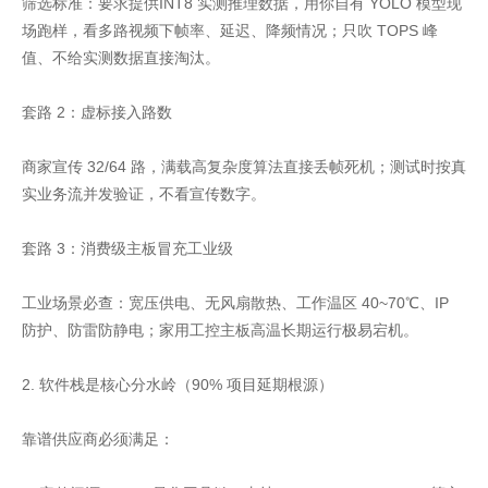
筛选标准：要求提供INT8 实测推理数据，用你自有 YOLO 模型现
场跑样，看多路视频下帧率、延迟、降频情况；只吹 TOPS 峰
值、不给实测数据直接淘汰。
套路 2：虚标接入路数
商家宣传 32/64 路，满载高复杂度算法直接丢帧死机；测试时按真
实业务流并发验证，不看宣传数字。
套路 3：消费级主板冒充工业级
工业场景必查：宽压供电、无风扇散热、工作温区 40~70℃、IP
防护、防雷防静电；家用工控主板高温长期运行极易宕机。
2. 软件栈是核心分水岭（90% 项目延期根源）
靠谱供应商必须满足：