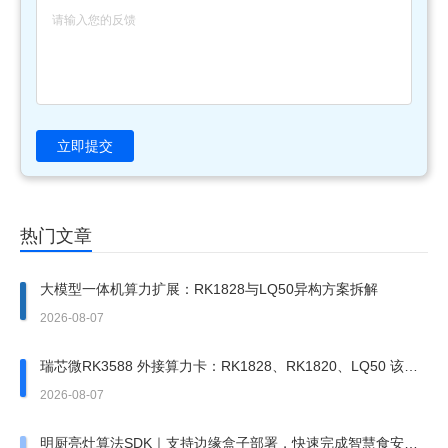
立即提交
热门文章
大模型一体机算力扩展：RK1828与LQ50异构方案拆解
2026-08-07
瑞芯微RK3588 外接算力卡：RK1828、RK1820、LQ50 该上
哪一张？
2026-08-07
明厨亮灶算法SDK｜支持边缘盒子部署，快速完成智慧食安改