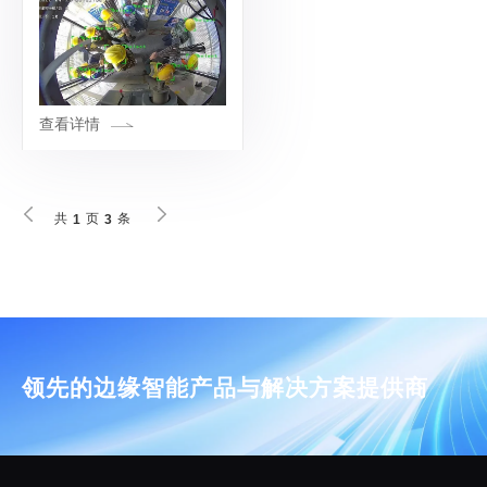
效率优化（如资源调配）、
体验提升（如客流疏导） ，
广泛适用于公共交通、工业
生产、商业服务、应急救援
等领域。
查看详情
共
页
条
1
3
领先的边缘智能产品与解决方案提供商