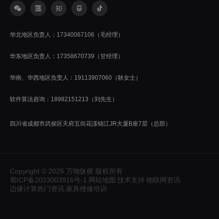
华北地区负责人：17340067106（毛经理）
华东地区负责人：17358670739（甘经理）
华南、华西地区负责人：19113907060（耿女士）
软件算法咨询：18982151213（刘先生）
四川省成都市武侯区天府五街花漾锦江JR大厦B座7层（总部）
Copyright © 2025 万物纵横 版权所有
蜀ICP备2023003916号-1
网站地图
技术支持
物联网资讯
边缘计算热门资讯
家具维修培训