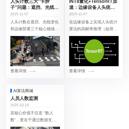
人头计数三大"卡脖
INT8量化+TensorRT加
子"问题：遮挡、光线、
速：边缘设备人头统计
边缘部署的技术破局之
算法帧率突破 25FPS的
2025-11-07
2025-11-07
路
实战技巧
人头计数在遮挡、光线变化
在边缘设备上实现人头统计
和边缘部署三个核心领域的
算法的高帧率推理（如突破
技术突破，近年来通过多模
25FPS），结合INT8 量化
态融合、动态环境自适应和
与TensorRT 加速是关键。
硬件协同优化取得了显著进
以下是基于实战经验的系统
展。以下从技术原理、前沿
性优化方案，涵盖硬件选
方法到工程实践展
查看详情
查看详情
AI算法商城
人员人数监测
2025-10-14
其核心价值不仅是 “数人
数”，更在于通过数据支撑
安全管控（如超员预警）、