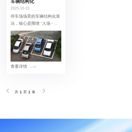
车辆结构化
2025-10-15
停车场场景的车辆结构化算
法，核心是围绕 “入场 - 泊
车 - 缴费 - 离场” 全流程，
解决车位利用率低、人工成
本高、管理效率差等痛点，
通过提取车辆关键信息实现
查看详情
共
页
条
1
1