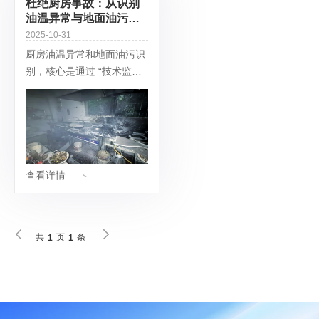
杜绝厨房事故：从识别
油温异常与地面油污开
始
2025-10-31
厨房油温异常和地面油污识
别，核心是通过 “技术监测
+ 人工巡检” 结合，实现风
险提前预警和及时处理，避
免火灾、滑倒等安全事故。
一、油温异常识别方案油温
异常主要
查看详情
共
页
条
1
1