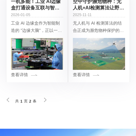
一机多能！工业 AI边缘
空中守护濒危物种：无
盒打通设备互联与智能
人机+AI检测算法让野保
分析
效率提升10倍
2026-01-05
2025-11-11
工业 AI 边缘盒作为智能制
无人机与 AI 检测算法的结
造的 "边缘大脑"，正以一机
合正成为濒危物种保护的革
多能的特性重塑工业现场数
命性工具，通过高效的数据
据处理模式，实现从设备互
采集与智能分析，显著提升
联到智能分析的全链路贯
了监测效率与精准度。以下
通，成为连接物
是基于全球多个实践案例的
深度解析：一
查看详情
查看详情
共
页
条
1
2