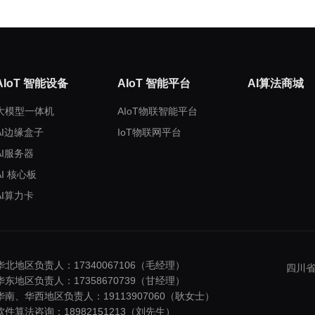
AIoT 智能设备
AIoT 智能平台
AI算法商城
大模型一体机
AIoT物联智能平台
AI边缘盒子
IoT物联网平台
AI服务器
AI 核心板
AI算力卡
华北地区负责人：17340067106（毛经理）
四川省
华东地区负责人：17358670739（甘经理）
华南、华西地区负责人：19113907060（耿女士）
软件算法咨询：18982151213（刘先生）