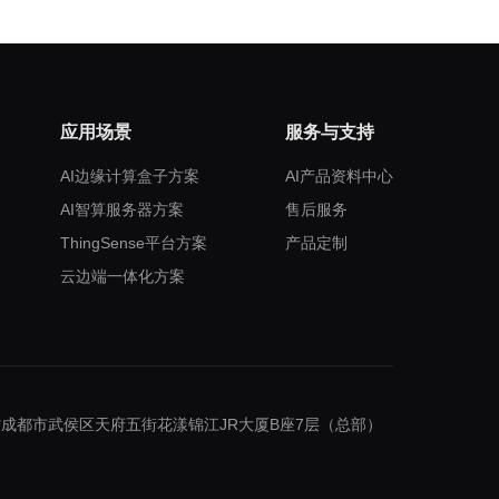
应用场景
服务与支持
AI边缘计算盒子方案
AI产品资料中心
AI智算服务器方案
售后服务
ThingSense平台方案
产品定制
云边端一体化方案
成都市武侯区天府五街花漾锦江JR大厦B座7层（总部）