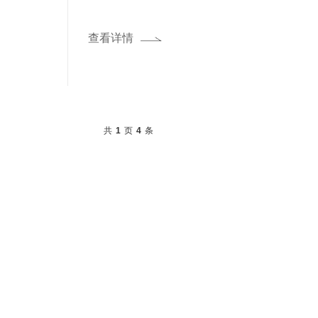
查看详情
共
页
条
1
4
领先的边缘智能产品与解决方