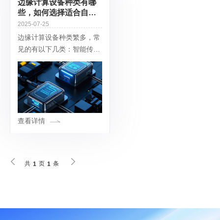
边缘计算设备种类有哪
些，如何选择适合自己
的边缘计算设备？
2025-07-25
边缘计算设备种类繁多，常
见的有以下几类：智能传感
器：通常内置智能芯片和边
缘计算模块，不仅能实时或
定时采集设备、环境等的状
态信息，还可就地对数据进
行归类、分析、封
查看详情
共
页
条
1
1