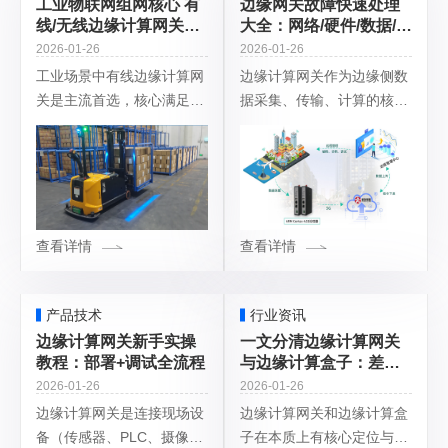
工业物联网组网核心 有
边缘网关故障快速处理
线/无线边缘计算网关适
大全：网络/硬件/数据/协
配逻辑
议全场景
2026-01-26
2026-01-26
工业场景中有线边缘计算网
边缘计算网关作为边缘侧数
关是主流首选，核心满足工
据采集、传输、计算的核心
业生产对稳定性、低时延、
设备，故障多集中在网络连
高可靠的核心需求；无线边
接、硬件运行、数据交互、
缘计算网关是重要补充，适
系统软件、协议通信五大
配布线难度大、设备移动 /
类，以下按故障类型梳理具
分散、老旧产
体问题 + 快速解
查看详情
查看详情
产品技术
行业资讯
边缘计算网关新手实操
一文分清边缘计算网关
教程：部署+调试全流程
与边缘计算盒子：差异
解析+选型建议
2026-01-26
2026-01-26
边缘计算网关是连接现场设
边缘计算网关和边缘计算盒
备（传感器、PLC、摄像头
子在本质上有核心定位与能