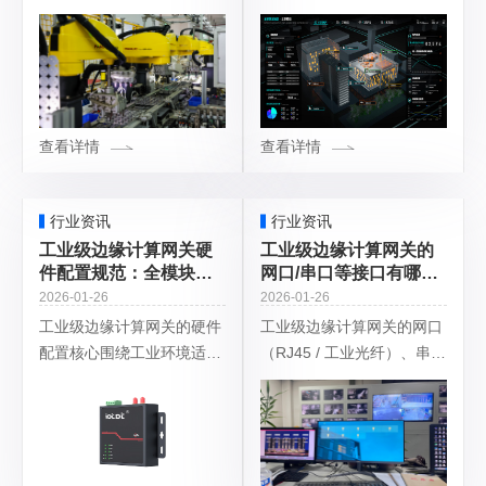
等）与云端 / 本地服务器的
力差异，同时在部分场景中
核心设备，负责数据采集、
也存在概念交叉。以下从定
协议解析、边缘计算、数据
义、功能、硬件、算力、应
转发，新手部署调试的核心
用等维度详细对比，帮你快
原则是先物
速分清两者边界。
查看详情
查看详情
行业资讯
行业资讯
工业级边缘计算网关硬
工业级边缘计算网关的
件配置规范：全模块要
网口/串口等接口有哪些
求与分级选型指南
具体的工业协议支持？
2026-01-26
2026-01-26
工业级边缘计算网关的硬件
工业级边缘计算网关的网口
配置核心围绕工业环境适配
（RJ45 / 工业光纤）、串口
性和边缘计算业务需求设
（RS232/485/422）的协议
计，与消费级网关的核心差
支持，严格匹配接口类型和
异在于宽温、抗干扰、高稳
工业设备的通信特性：串口
定、工业协议适配，同时需
以工业串行总线协议为
满足数据采集、边缘