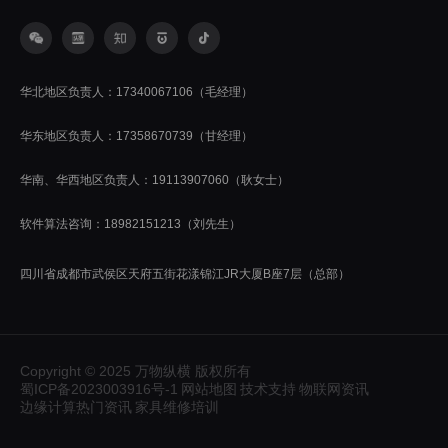
华北地区负责人：17340067106（毛经理）
华东地区负责人：17358670739（甘经理）
华南、华西地区负责人：19113907060（耿女士）
软件算法咨询：18982151213（刘先生）
四川省成都市武侯区天府五街花漾锦江JR大厦B座7层（总部）
Copyright © 2025 万物纵横 版权所有
蜀ICP备2023003916号-1
网站地图
技术支持
物联网资讯
边缘计算热门资讯
家具维修培训