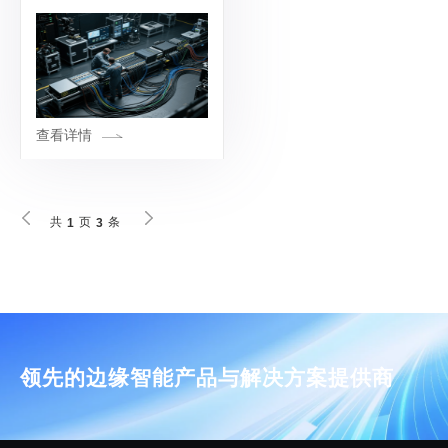
靠近数据生成源头的 “边缘
侧”，通过本地化处理打破
传统云端计算对网络、延
迟、带宽的依赖，同时在安
全、可靠性、成本
查看详情
共
页
条
1
3
领先的边缘智能产品与解决方案提供商