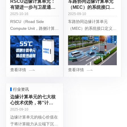
RSCU边缘计算单元：
车路协同边缘计算单元
有望进一步与卫星通
（MEC）的系统接口定
信、低空经济等领域融
义与未来发展
2025-10-16
2025-09-10
合，开创更广阔的应用
RSCU（Road Side
车路协同边缘计算单元
空间
Compute Unit，路侧计算单
（MEC）的系统接口定义是
元）是浪潮信息与百度智能
实现车路云一体化协同的核
云联合研发的边缘计算设
心技术基础，其设计需兼顾
备，专为车路云一体化场景
标准化、开放性和场景适配
设计，核心功能是实时处理
性。以下结合国际标准、国
内规范及典型案例，
查看详情
查看详情
行业资讯
边缘计算单元的七大核
心技术优势，将"计
算"从"云端集中式"转变
2025-09-10
为"边缘分布式"
边缘计算单元的核心价值在
于将计算能力从云端下沉至