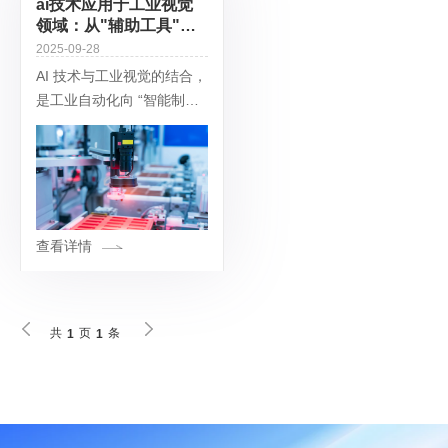
ai技术应用于工业视觉
领域：从"辅助工具"升
级为"智能制造的核心感
2025-09-28
知中枢"
AI 技术与工业视觉的结合，
是工业自动化向 “智能制造”
升级的核心驱动力之一。传
统工业视觉依赖人工设定规
则（如阈值、模板匹配），
难以应对复杂场景（如微小
缺陷、
查看详情
共
页
条
1
1