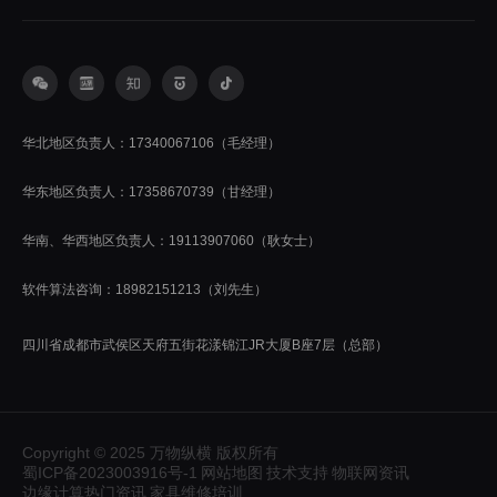
华北地区负责人：17340067106（毛经理）
华东地区负责人：17358670739（甘经理）
华南、华西地区负责人：19113907060（耿女士）
软件算法咨询：18982151213（刘先生）
四川省成都市武侯区天府五街花漾锦江JR大厦B座7层（总部）
Copyright © 2025 万物纵横 版权所有
蜀ICP备2023003916号-1
网站地图
技术支持
物联网资讯
边缘计算热门资讯
家具维修培训