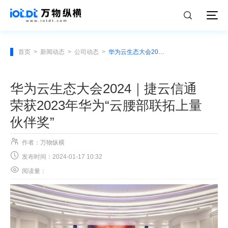
首页
>
新闻动态
>
公司动态
>
华为云生态大会2024｜捷云信通荣获2023年华为“云腰部联拓上量伙伴奖”
华为云生态大会2024｜捷云信通
荣获2023年华为“云腰部联拓上量
伙伴奖”

作者：万物纵横

发布时间：2024-01-17 10:32

阅读量：