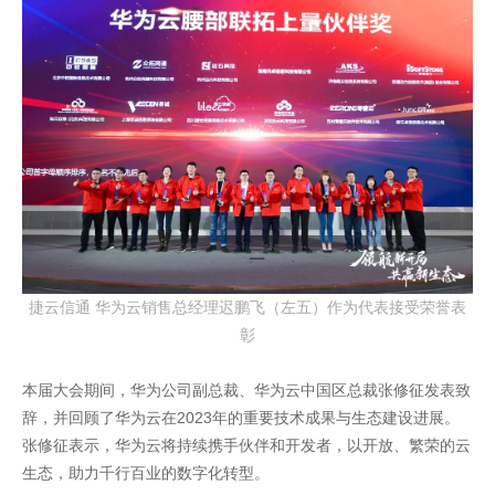
捷云信通 华为云销售总经理迟鹏飞（左五）作为代表接受荣誉表
彰
本届大会期间，华为公司副总裁、华为云中国区总裁张修征发表致
辞，并回顾了华为云在2023年的重要技术成果与生态建设进展。
张修征表示，华为云将持续携手伙伴和开发者，以开放、繁荣的云
生态，助力千行百业的数字化转型。