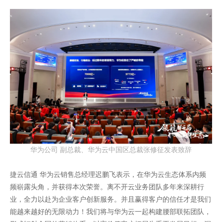
华为公司 副总裁、华为云中国区总裁张修征发表致辞
捷云信通 华为云销售总经理迟鹏飞表示，在华为云生态体系内频
频崭露头角，并获得本次荣誉。离不开云业务团队多年来深耕行
业，全力以赴为企业客户创新服务。并且赢得客户的信任才是我们
能越来越好的无限动力！我们将与华为云一起构建腰部联拓团队，