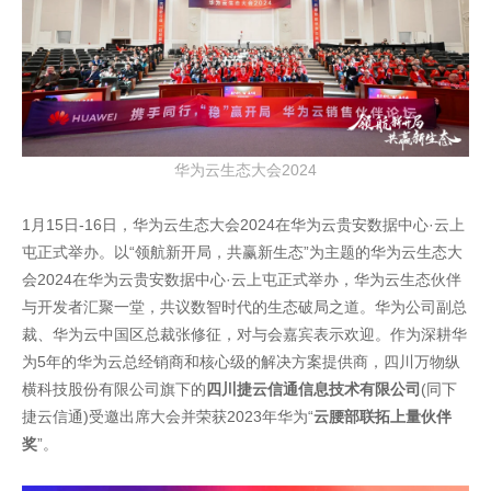
华为云生态大会2024
1月15日-16日，华为云生态大会2024在华为云贵安数据中心·云上
屯正式举办。以“领航新开局，共赢新生态”为主题的华为云生态大
会2024在华为云贵安数据中心·云上屯正式举办，华为云生态伙伴
与开发者汇聚一堂，共议数智时代的生态破局之道。华为公司副总
裁、华为云中国区总裁张修征，对与会嘉宾表示欢迎。作为深耕华
为5年的华为云总经销商和核心级的解决方案提供商，四川万物纵
横科技股份有限公司旗下的
四川捷云信通信息技术有限公司
(同下
捷云信通)受邀出席大会并荣获2023年华为“
云腰部联拓上量伙伴
奖
”。