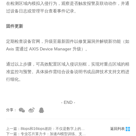
在检测区域内模拟入侵行为，观察是否触发报警及联动动作，并通
过设备日志或管理平台查看事件记录。
固件更新
定期检查设备官网，升级至最新固件以修复漏洞并解锁新功能（如
Axis 需通过 AXIS Device Manager 升级）。
通过以上步骤，可高效配置区域入侵识别框，实现对重点区域的精
准监控与预警。具体操作需结合设备说明书或品牌技术支持文档进
行细化。
家具美容培训
家具维修培训
- END -
分享：
上一篇：8tops和16tops差距：不仅是数字上的翻倍，更反映了硬件架构、软件优化和应用场景的代际差异
返回列表
下一篇：专业芯片算力卡：加速AI模型训练、支撑AI模型推理、辅助其他高负载计算任务