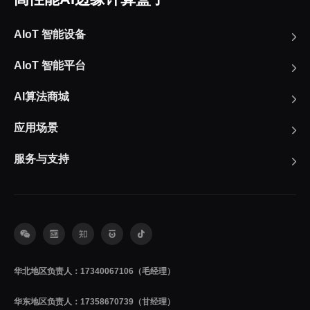
AIoT 智能设备
AIoT 智能平台
AI算法商城
应用场景
服务与支持
华北地区负责人：17340067106（毛经理）
华东地区负责人：17358670739（甘经理）