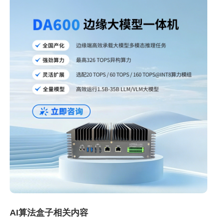
AI算法盒子相关内容