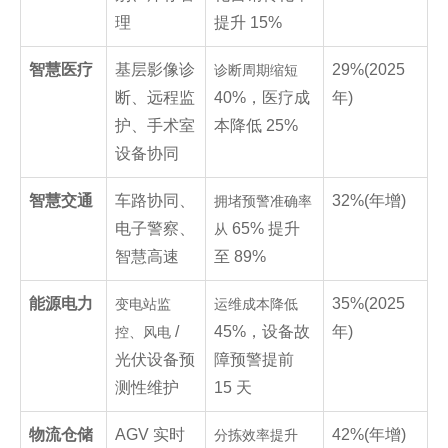
理
提升 15%
智慧医疗
基层影像诊
29%(2025
诊断周期缩短
断、远程监
40%，医疗成
年)
护、手术室
本降低 25%
设备协同
智慧交通
车路协同、
32%(年增)
拥堵预警准确率
电子警察、
65% 提升
从
智慧高速
至 89%
能源电力
35%(2025
变电站监
运维成本降低
/
45%，设备故
年)
控、风电
光伏设备预
障预警提前
测性维护
15 天
物流仓储
AGV 实时
42%(年增)
分拣效率提升