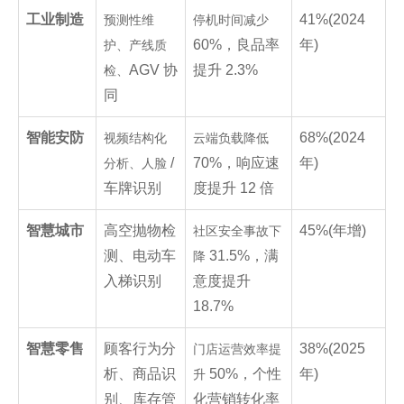
工业制造
41%(2024
预测性维
停机时间减少
60%，良品率
年)
护、产线质
AGV 协
提升 2.3%
检、
同
智能安防
68%(2024
视频结构化
云端负载降低
/
70%，响应速
年)
分析、人脸
车牌识别
度提升 12 倍
智慧城市
高空抛物检
45%(年增)
社区安全事故下
测、电动车
31.5%，满
降
入梯识别
意度提升
18.7%
智慧零售
顾客行为分
38%(2025
门店运营效率提
析、商品识
50%，个性
年)
升
别、库存管
化营销转化率