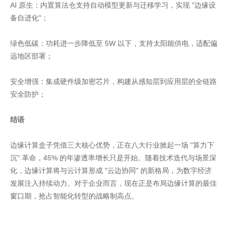
AI 原生：内置算法仓支持自动模型更新与迁移学习，实现 "边缘设
备自进化"；
绿色低碳：功耗进一步降低至 5W 以下，支持太阳能供电，适配偏
远地区部署；
安全增强：集成硬件级加密芯片，构建从感知层到应用层的全链路
安全防护；
结语
边缘计算盒子凭借三大核心优势，正在八大行业掀起一场 "算力下
沉" 革命，45% 的年渗透率增长只是开始。随着技术迭代与场景深
化，边缘计算将与云计算形成 "云边协同" 的新格局，为数字经济
发展注入持续动力。对于企业而言，现在正是布局边缘计算的最佳
窗口期，抢占智能化转型的战略制高点。
家具美容培训
家具维修培训