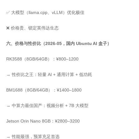
✅ 大模型（llama.cpp、vLLM）优化极佳
❌ 价格贵、锁定英伟达生态
六、价格与性价比（2026-05，国内 Ubuntu AI 盒子）
RK3588（8GB/64GB）：¥800–1200
→ 性价比之王：轻量 AI + 通用计算 + 低功耗
BM1688（8GB/64GB）：¥1400–1800
→ 中算力最佳国产：视频分析 + 7B 大模型
Jetson Orin Nano 8GB：¥2800–3200
→ 性能最强，预算充足首选