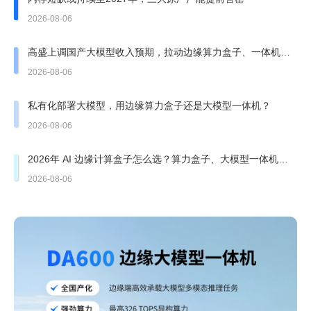
2026-08-06
高盛上调国产大模型收入预期，拉动边缘算力盒子、一体机需
求走强
2026-08-06
私有化部署大模型，用边缘算力盒子还是大模型一体机？
2026-08-06
2026年 AI 边缘计算盒子怎么选？算力盒子、大模型一体机有
哪些坑？
2026-08-06