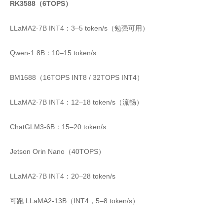
RK3588（6TOPS）
LLaMA2-7B INT4：3–5 token/s（勉强可用）
Qwen-1.8B：10–15 token/s
BM1688（16TOPS INT8 / 32TOPS INT4）
LLaMA2-7B INT4：12–18 token/s（流畅）
ChatGLM3-6B：15–20 token/s
Jetson Orin Nano（40TOPS）
LLaMA2-7B INT4：20–28 token/s
可跑 LLaMA2-13B（INT4，5–8 token/s）