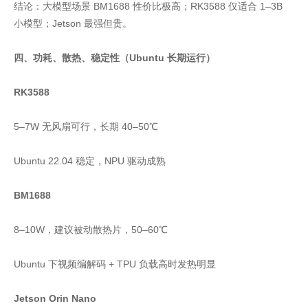
结论：大模型场景 BM1688 性价比极高；RK3588 仅适合 1–3B
小模型；Jetson 最强但贵。
四、功耗、散热、稳定性（Ubuntu 长期运行）
RK3588
5–7W 无风扇可行，长期 40–50℃
Ubuntu 22.04 稳定，NPU 驱动成熟
BM1688
8–10W，建议被动散热片，50–60℃
Ubuntu 下视频编解码 + TPU 负载高时发热明显
Jetson Orin Nano