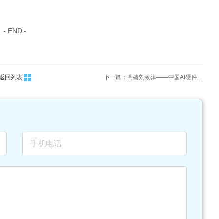
- END -
返回列表
下一篇：高盛刘劲津——中国AI硬件盈利可见度显著高于软件/海外AI环节