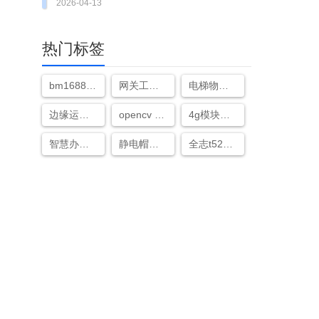
的边缘超级大脑！
2026-04-13
热门标签
bm1688芯片
网关工作原理
电梯物联网远程监控系统
边缘运算服务器
opencv 视频遮挡检测
4g模块怎么连接网络
智慧办公室解决方案
静电帽识别算法
全志t527芯片