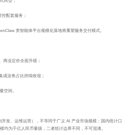
模式转型；
化管控配套服务；
 OpenClaw 类智能体平台规模化落地将重塑服务交付模式。
模式、商业定价全面升级；
硬件集成业务占比持续收缩；
增量空间。
定制开发、运维运营），不等同于广义 AI 产业市场规模；国内统计口
体市场规模均为千亿人民币量级，二者统计边界不同，不可混淆。