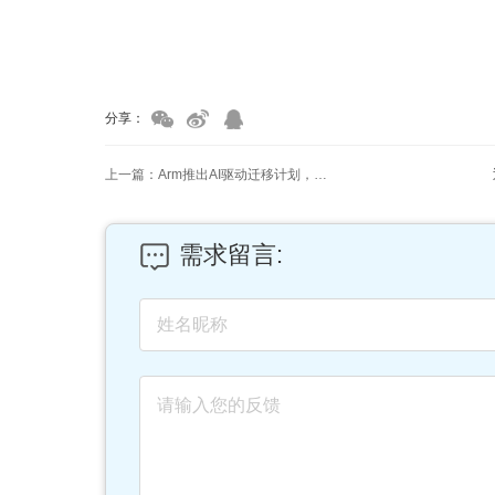
家具美容培训
家具维修培训
分享：
上一篇：Arm推出AI驱动迁移计划，全方位打通x86应用向Arm架构迁移通道
需求留言: