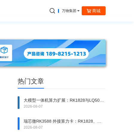
商城
万物集团
捷云信通
热门文章
大模型一体机算力扩展：RK1828与LQ50异
构方案拆解
2026-08-07
瑞芯微RK3588 外接算力卡：RK1828、
RK1820、LQ50 该上哪一张？
2026-08-07