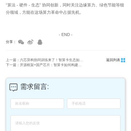
“算法 - 硬件 - 生态” 协同创新，同时关注边缘算力、绿色节能等细
分领域，方能在这场算力革命中占据先机。
家具美容培训
家具维修培训
- END -
分享：
上一篇：六芯异构协同训练来了！智算卡生态如何打破"硬件强、软件弱"困局？
返回列表
下一篇：开源框架+国产芯片：智算卡如何构建自主可控的AI算力生态闭环？
需求留言: