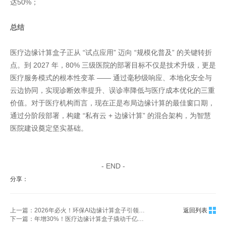
达50%；
总结
医疗边缘计算盒子正从 “试点应用” 迈向 “规模化普及” 的关键转折
点。到 2027 年，80% 三级医院的部署目标不仅是技术升级，更是
医疗服务模式的根本性变革 —— 通过毫秒级响应、本地化安全与
云边协同，实现诊断效率提升、误诊率降低与医疗成本优化的三重
价值。对于医疗机构而言，现在正是布局边缘计算的最佳窗口期，
通过分阶段部署，构建 “私有云 + 边缘计算” 的混合架构，为智慧
医院建设奠定坚实基础。
家具美容培训
家具维修培训
- END -
分享：
上一篇：2026年必火！环保AI边缘计算盒子引领新风口
返回列表
下一篇：年增30%！医疗边缘计算盒子撬动千亿智慧医疗市场