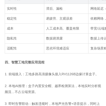
实时性
滞后、漏检
网络延迟
稳定性
易疲劳、主观误差
依赖网络
成本
人工成本高、覆盖有限
带宽
/
云端
隐私性
数据易泄露
数据上传
适配性
恶劣环境难适应
复杂场景
四、智慧工地完整应用流程
1. 前端接入：工地多路高清摄像头接入RV1126B边缘计算盒子。
2. 本地AI推理：盒子内置安全帽、越界检测算法，本地实时分析视
频流，不占云端资源。
3. 即时告警联动：触发违规时，本地声光告警+语音提示，同时上