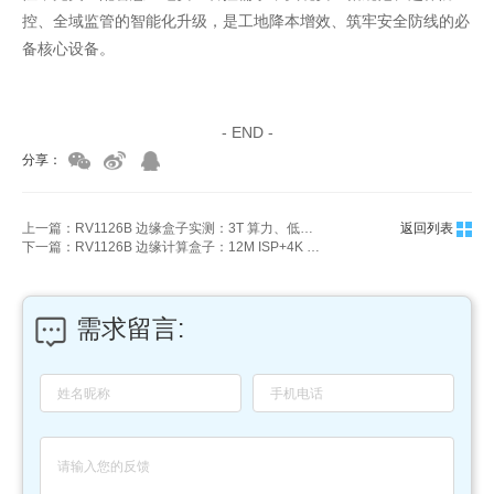
控、全域监管的智能化升级，是工地降本增效、筑牢安全防线的必
备核心设备。
家具美容培训
家具维修培训
- END -
分享：
上一篇：RV1126B 边缘盒子实测：3T 算力、低功耗、多接口，一文看懂参数
返回列表
下一篇：RV1126B 边缘计算盒子：12M ISP+4K 编解码，智能视觉一步到位
需求留言: