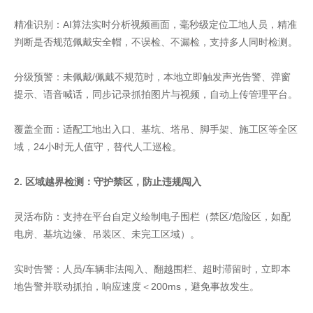
精准识别：AI算法实时分析视频画面，毫秒级定位工地人员，精准
判断是否规范佩戴安全帽，不误检、不漏检，支持多人同时检测。
分级预警：未佩戴/佩戴不规范时，本地立即触发声光告警、弹窗
提示、语音喊话，同步记录抓拍图片与视频，自动上传管理平台。
覆盖全面：适配工地出入口、基坑、塔吊、脚手架、施工区等全区
域，24小时无人值守，替代人工巡检。
2. 区域越界检测：守护禁区，防止违规闯入
灵活布防：支持在平台自定义绘制电子围栏（禁区/危险区，如配
电房、基坑边缘、吊装区、未完工区域）。
实时告警：人员/车辆非法闯入、翻越围栏、超时滞留时，立即本
地告警并联动抓拍，响应速度＜200ms，避免事故发生。