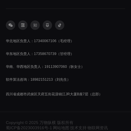
华北地区负责人：17340067106（毛经理）
华东地区负责人：17358670739（甘经理）
华南、华西地区负责人：19113907060（耿女士）
软件算法咨询：18982151213（刘先生）
四川省成都市武侯区天府五街花漾锦江JR大厦B座7层（总部）
Copyright © 2025 万物纵横 版权所有
蜀ICP备2023003916号-1
网站地图
技术支持
物联网资讯