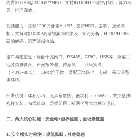
内置3TOPS@INT8独立NPU，支持INT8/INT16混合精度，算力充
足、推理高效。
视频能力：搭载1200万像素AI-ISP，支持HDR、去雾、强光抑
制；支持4路1080P高清视频同时接入、实时分析，H.264/H.265
硬编解码，画面清晰流畅。
接口与稳定性：标配千兆网口、RS485、GPIO、USB等，兼容工
地各类摄像头、声光报警器、传感器；工业级宽温
（-40℃~85℃）、EMC抗干扰，适配工地扬尘、电磁、高低温恶
劣环境。
部署优势：体积小巧、无风扇散热、低功耗（＜5W），支持壁挂/
抱杆安装，布线简单、即插即用，断网仍可本地独立运行。
二、两大核心功能：安全帽+越界检测，全场景覆盖
1. 安全帽实时检测：规范佩戴，杜绝隐患