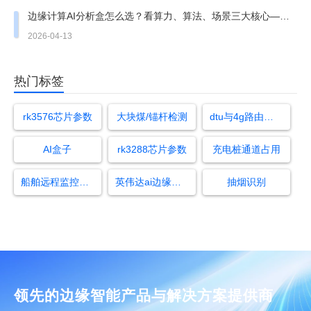
边缘计算AI分析盒怎么选？看算力、算法、场景三大核心——
万物纵横选型全指南
2026-04-13
热门标签
rk3576芯片参数
大块煤/锚杆检测
dtu与4g路由器的区别
AI盒子
rk3288芯片参数
充电桩通道占用
船舶远程监控怎么设置
英伟达ai边缘计算盒子无人机
抽烟识别
领先的边缘智能产品与解决方案提供商