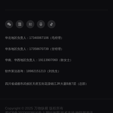
华北地区负责人：17340067106（毛经理）
华东地区负责人：17358670739（甘经理）
华南、华西地区负责人：19113907060（耿女士）
软件算法咨询：18982151213（刘先生）
四川省成都市武侯区天府五街花漾锦江JR大厦B座7层（总部）
Copyright © 2025 万物纵横 版权所有
蜀ICP备2023003916号-1
网站地图
技术支持
物联网资讯