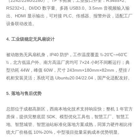
（2242/2260/2280）、TF 卡拓展；工业接口齐全：RS485×2、
RS232×1、DI/DO 数字量、多路 USB3.0、3.5mm 音视频输入输
出、HDMI 显示输出，可对接 PLC、传感器、报警外设，适配工厂
设备联动改造。
4. 工业级稳定无风扇设计
被动散热无风扇机身，IP40 防护，工作温度覆盖 \\-20℃~+60℃
\\，北方低温户外、南方高温厂房均可 7×24 小时不间断运行；典
型功耗 44W，峰值 60W，尺寸 243mm×180mm×82mm，壁挂 /
机柜安装灵活；系统可选 Ubuntu20.04/22.04，国产化适配友好。
5. 落地与售后优势
总部位于成都高新区，西南本地化技术支持响应快；整机 1 年官方
质保，提供完整底层 SDK、模型优化工具包，智慧工厂、智慧工
地、智慧城管、智慧油站标准化落地方案成熟，同算力硬件相比传
统大厂价格低 10%-20%，中型项目批量采购成本优势明显。