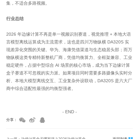
集，不适合多路视频。
行业总结
2026 年边缘计算不再是单一视频识别赛道，视觉推理 + 本地大语
言模型离线运算成为主流需求，这也是四川万物纵横 DA320S 实
现差异化突围的关键。华为、海康凭借渠道与生态稳居头部；而万
物纵横这类专精特新整机厂商，凭借均衡算力、全框架兼容、工业
稳定硬件，占据中型综合 AI 场景的核心市场，成为当下边缘计算
盒子赛道不可忽视的实力派。如果项目同时需要多路摄像头实时分
析、本地大模型离线交互、工业复杂外设联动，DA320S 是六大厂
商中综合适配性最强的均衡型强者。
家具美容培训
家具维修培训
- END -
分享：
上一篇：边缘计算盒子哪家强？2026边缘计算盒子厂商排行深度对比
返回列表