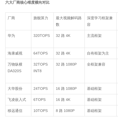
六大厂商核心维度横向对比
厂商
旗舰算力
最大视频解码路
深度学习框架兼
数
容
华为
320TOPS
32
路
4K
主流框架
海康威视
64TOPS
32
路
4K
自有框架为主
万物纵横
32TOPS
32
路
1080P
全框架兼容
DA320S
INT8
大华股份
24TOPS
16
路
1080P
基础框架
飞凌嵌入式
6TOPS
16
路
4K
基础框架
移远通信
10TOPS
8
路
1080P
基础框架