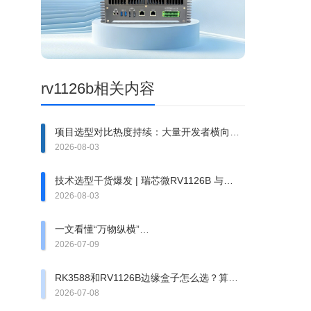
rv1126b相关内容
项目选型对比热度持续：大量开发者横向对
比算能 CV186AH vs 瑞芯微RV1126BJ
2026-08-03
技术选型干货爆发 | 瑞芯微RV1126B 与
RV1126BJ 详细区别解析刷屏
2026-08-03
一文看懂“万物纵横”
RV1126B/RK3588/BM1688 边缘计算盒子怎
2026-07-09
么选？
RK3588和RV1126B边缘盒子怎么选？算力
功耗实测对比
2026-07-08