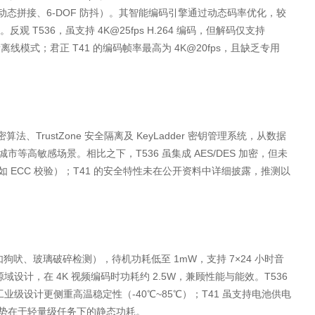
、动态拼接、6-DOF 防抖）。其智能编码引擎通过动态码率优化，较
观 T536，虽支持 4K@25fps H.264 编码，但解码仅支持
 像素离线模式；君正 T41 的编码帧率最高为 4K@20fps，且缺乏专用
密算法、TrustZone 安全隔离及 KeyLadder 密钥管理系统，从数据
高敏感场景。相比之下，T536 虽集成 AES/DES 加密，但未
ECC 校验）；T41 的安全特性未在公开资料中详细披露，推测以
醒（如狗吠、玻璃破碎检测），待机功耗低至 1mW，支持 7×24 小时音
设计，在 4K 视频编码时功耗约 2.5W，兼顾性能与能效。T536
业级设计更侧重高温稳定性（-40℃~85℃）；T41 虽支持电池供电
势在于轻量级任务下的静态功耗。