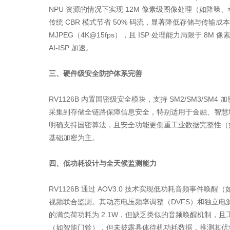
NPU 资源的情况下实现 12M 像素级图像处理（如降噪
传统 CBR 模式节省 50% 码流，显著降低存储与传输成本。反
MJPEG（4K@15fps），且 ISP 处理能力局限于 8M
AI-ISP 加速。
三、硬件级安全防护体系完善
RV1126B 内置国密级安全模块，支持 SM2/SM3/SM4 加
采集到存储全链路保障信息安全，特别适用于金融、智慧城市等
明确支持国密算法，且安全功能更侧重工业数据完整性（如 
基础加密为主。
四、低功耗设计与全天候监测能力
RV1126B 通过 AOV3.0 技术实现低功耗音频事件唤
视频联合监测。其动态电压频率调整（DVFS）和独立电源域
的满负荷功耗为 2.1W，但缺乏类似的音频唤醒机制，且工
（如智能门铃），但未披露具体待机功耗数据，推测其优