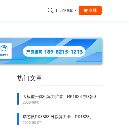
商城
万物集团
捷云信通
热门文章
大模型一体机算力扩展：RK1828与LQ50异
构方案拆解
2026-08-07
瑞芯微RK3588 外接算力卡：RK1828、
RK1820、LQ50 该上哪一张？
2026-08-07