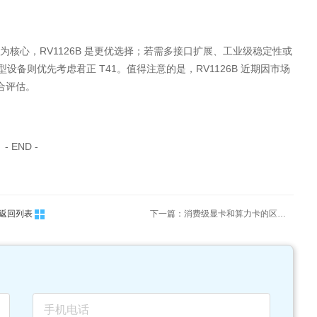
核心，RV1126B 是更优选择；若需多接口扩展、工业级稳定性或
设备则优先考虑君正 T41。值得注意的是，RV1126B 近期因市场
综合评估。
- END -
返回列表
下一篇：消费级显卡和算力卡的区别："实时视觉体验"VS"高效计算"设计的生产力工具