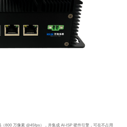
和编码（800 万像素 @45fps），并集成 AI-ISP 硬件引擎，可在不占用