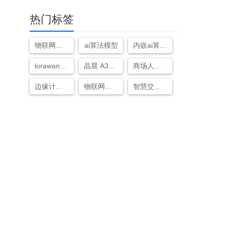
热门标签
物联网智慧农业平台系统
ai算法模型
内嵌ai算法的边缘计算盒子是什么
lorawan与lora的区别
晶晨 A311D
商场人流量统计
边缘计算中心
物联网设备
智慧交通ai监控系统