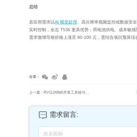
总结
若应用需求以
AI 视觉处理
、高分辨率视频监控或数据安全为
实时控制，全志 T536 更具优势；而电池供电、成本敏感型
需求激增导致价格上涨至 80-100 元，需结合项目预算
家具美容培训
家具维修培训
分享：
上一篇：RV1126B的开发工具链与RV1126有什么不同？
需求留言: