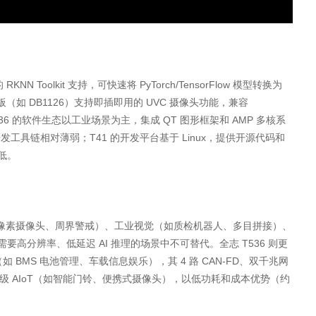
RKNN Toolkit 支持，可快速将 PyTorch/TensorFlow 模型转换为
（如 DB1126）支持即插即用的 UVC 摄像头功能，兼容
。T536 的软件生态以工业场景为主，集成 QT 图形框架和 AMP 多核系
 开发工具链相对薄弱；T41 的开发平台基于 Linux，提供开源代码和
低。
0 万像素摄像头、周界警戒）、工业视觉（如质检机器人、多目拼接）、
要高分辨率、低延迟 AI 推理的场景中不可替代。全志 T536 则更
 BMS 电池管理、车载信息娱乐），其 4 路 CAN-FD、双千兆网
消费级 AIoT（如智能门铃、便携式摄像头），以低功耗和成本优势（约