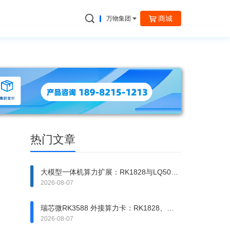
商城
万物集团
捷云信通
热门文章
大模型一体机算力扩展：RK1828与LQ50异
构方案拆解
2026-08-07
瑞芯微RK3588 外接算力卡：RK1828、
RK1820、LQ50 该上哪一张？
2026-08-07