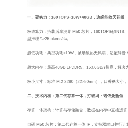
一、硬实力：160TOPS+10W+48GB，边缘能效天花板
极致算力：搭载后摩漫界 M50 芯片，160TOPS@INT8、10
型推理 \\>25tokens/s\\。
超低功耗：典型功耗≤10W，被动散热无风扇，适配静音 / 
超大内存：最高48GB LPDDR5、153.6GB/s带宽，
极小尺寸：标准 M.2 2280（22×80mm），口香糖大小，PCI
二、技术内核：第二代存算一体，打破冯・诺依曼瓶颈
存算一体架构：计算与存储融合，数据在内存中直接运算，消
自研 M50 芯片：第二代存算一体 IP，支持双端口并