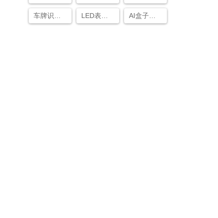
车牌识别算法和实现
LED表计识别（视频识别）
AI盒子市场