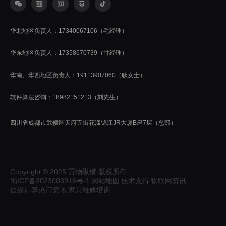
华北地区负责人：17340067106（毛经理）
华东地区负责人：17358670739（甘经理）
华南、华西地区负责人：19113907060（耿女士）
软件算法咨询：18982151213（刘先生）
四川省成都市武侯区天府五街花漾锦江JR大厦B座7层（总部）
Copyright © 2025 万物纵横 版权所有
蜀ICP备2023003916号-1
网站地图
技术支持
物联网资讯
边缘计算热门资讯
家具维修培训