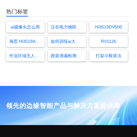
热门标签
ai摄像头怎么用
泛在电力物联网基本概念
Hi3519DV500
海思 Hi3519AV100
如何训练ai大模型
RV1126
作业区域无人员值班监测算法
跑冒滴漏检测识别
打架斗殴算法
领先的边缘智能产品与解决方案提供商