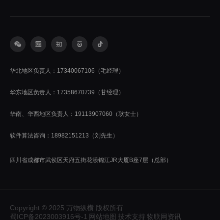
华北地区负责人：17340067106（毛经理）
华东地区负责人：17358670739（甘经理）
华南、华西地区负责人：19113907060（耿女士）
软件算法咨询：18982151213（刘先生）
四川省成都市武侯区天府五街花漾锦江JR大厦B座7层（总部）
Copyright © 2025 万物纵横 版权所有
蜀ICP备2023003916号-1
网站地图
技术支持
物联网资讯