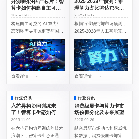
开源框架+国产芯片：智
2025-2028年预测：推
算卡如何构建自主可控
理算力占比将达73%，
的AI算力生态闭环？
智算卡迎来千亿级增量
2025-11-05
2025-11-05
市场
构建自主可控的 AI 算力生
根据行业研究与市场预测，
态闭环需要开源框架与国产
2025-2028年人工智能算力
芯片的深度协同，通过全栈
市场将经历结构性变革，推
技术创新和产业链整合实现
理算力占比预计从 2024 年
从底层硬件到上层应用的自
的 65% 跃升至 2028 年的
主化。以下是具体路径及实
73%，智算卡
践：一、硬件
查看详情
查看详情
行业资讯
行业资讯
六芯异构协同训练来
消费级显卡与算力卡市
了！智算卡生态如何打
场份额分化及未来展望
破"硬件强、软件弱"困
2025-11-05
2025-09-26
局？
在六芯异构协同训练的技术
结合最新市场动态和权威机
浪潮下，智算卡生态正通过
构数据，消费级显卡与算力