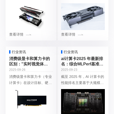
全栈式软硬协同创新打破
卡的市场份额呈现显著分
“硬件强、软件弱” 的传统困
化：一、消费级显卡：游戏
局。以下从技术架构、软件
驱动市场，NVIDIA 主导格
栈突破、生态协同三个层面
局全球市场规模与份额2025
展开分析：一
年全球
查看详情
查看详情
行业资讯
行业资讯
消费级显卡和算力卡的
ai计算卡2025 年最新排
区别："实时视觉体
名：综合MLPerf基准测
验"VS"高效计算"设计
试、行业评测及专用场
2025-09-26
2025-09-23
的生产力工具
景需求的最新排名分析
消费级显卡和算力卡（专业
截至 2025 年，AI 计算卡的
计算卡）在设计目标、硬件
性能排名主要基于大规模语
架构、性能指标和应用场景
言模型（LLM）推理、训练
上存在显著差异，以下从多
任务、行业专用场景适配能
个维度展开分析：1. 核心设
力及能效比等核心指标。以
计目标消费级显卡：专为游
下是综合 MLPerf 基准
戏和图形渲染