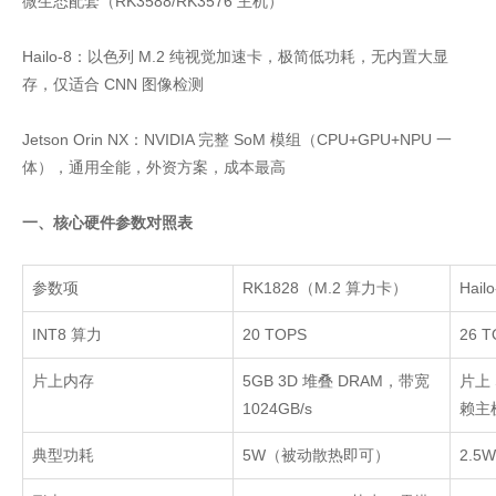
微生态配套（RK3588/RK3576 主机）
Hailo-8：以色列 M.2 纯视觉加速卡，极简低功耗，无内置大显
存，仅适合 CNN 图像检测
Jetson Orin NX：NVIDIA 完整 SoM 模组（CPU+GPU+NPU 一
体），通用全能，外资方案，成本最高
一、核心硬件参数对照表
参数项
RK1828
（
M.2
算力卡）
Hailo
INT8
算力
20 TOPS
26 
片上内存
5GB 3D
堆叠
DRAM
，带宽
片上
1024GB/s
赖主
典型功耗
5W
（被动散热即可）
2.5W