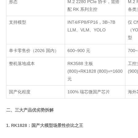
形态
M.2 2280 PCIe
协卡，需搭
M.2 
配
RK
系列主控
各类
支持模型
INT4/FP8/FP16
，
3B~7B
仅
C
LLM
、
VLM
、
YOLO
（
YO
型
单卡零售价（
2026
国内）
600~900
元
700
整机落地成本
RK3588
主板
工控
(800)+RK1828 (800)=≈1600
(900
元
国产化程度
100%
瑞芯微国产芯片
海外
二、三大产品优劣势拆解
1. RK1828：国产大模型场景性价比之王