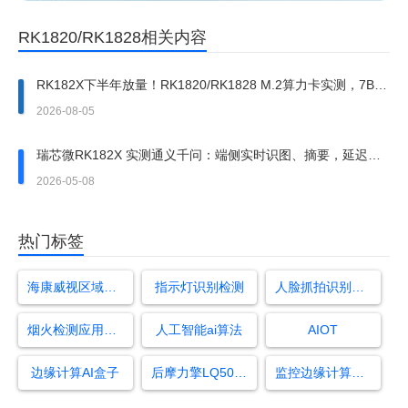
RK1820/RK1828相关内容
RK182X下半年放量！RK1820/RK1828 M.2算力卡实测，7B大
模型端侧跑通
2026-08-05
瑞芯微RK182X 实测通义千问：端侧实时识图、摘要，延迟低
至 0.1s
2026-05-08
热门标签
海康威视区域入侵设置
指示灯识别检测
人脸抓拍识别算法
烟火检测应用标准最新
人工智能ai算法
AIOT
边缘计算AI盒子
后摩力擎LQ50 M.2
监控边缘计算盒子有哪些品牌